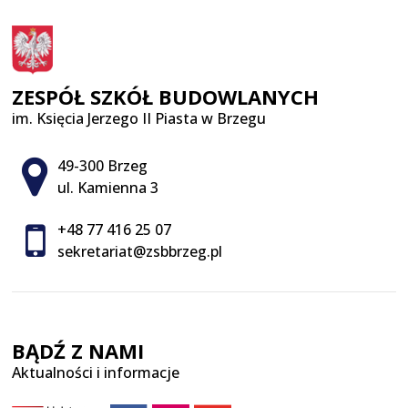
ZESPÓŁ SZKÓŁ BUDOWLANYCH
im. Księcia Jerzego II Piasta w Brzegu
Adres pocztowy:
49-300 Brzeg
ul. Kamienna 3
+48 77 416 25 07
sekretariat@zsbbrzeg.pl
BĄDŹ Z NAMI
Aktualności i informacje