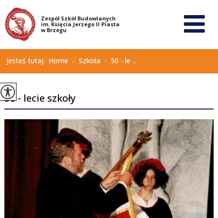
Jesteś tutaj:
Home
Szkoła
50 - le ...
>
>
50 - lecie szkoły