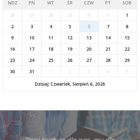
NDZ
PN
WT
ŚR
CZW
PT
SOB
26
27
28
29
30
31
1
2
3
4
5
6
7
8
9
10
11
12
13
14
15
16
17
18
19
20
21
22
23
24
25
26
27
28
29
30
31
1
2
3
4
5
Dzisiaj: Czwartek, Sierpień 6, 2026
"Inni budują dla nas, my dla