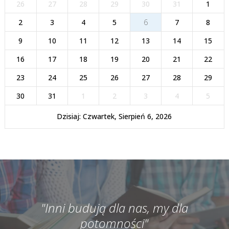
26
27
28
29
30
31
1
2
3
4
5
6
7
8
9
10
11
12
13
14
15
16
17
18
19
20
21
22
23
24
25
26
27
28
29
30
31
1
2
3
4
5
Dzisiaj: Czwartek, Sierpień 6, 2026
"Inni budują dla nas, my dla
potomności"