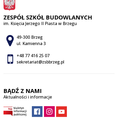
ZESPÓŁ SZKÓŁ BUDOWLANYCH
im. Księcia Jerzego II Piasta w Brzegu
Adres pocztowy:
49-300 Brzeg
ul. Kamienna 3
+48 77 416 25 07
sekretariat@zsbbrzeg.pl
BĄDŹ Z NAMI
Aktualności i informacje