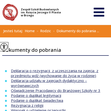
Jesteś tutaj:
Home
Rodzic
Dokumenty do pobrania ...
>
>
Dokumenty do pobrania
Deklaracja o rezygnacji z uczęszczania na zajęcia z
przedmiotu wdż (wychowanie do życia w rodzinie)
Deklaracja udziału w zajęciach dydaktyczno –
wyrównawczych
Oświadczenie Pracodawcy do Branżowej Szkoły nr 3
Podanie o duplikat legitymacji
Podanie o duplikat świadectwa
Rezygnacja z religii
Wniosek o udzielenie przepustki