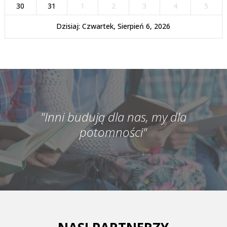
30
31
1
2
3
4
5
Dzisiaj: Czwartek, Sierpień 6, 2026
"Inni budują dla nas, my dla
potomności"