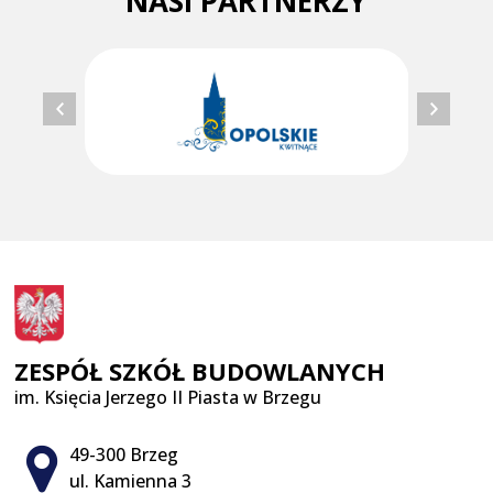
NASI PARTNERZY
ZESPÓŁ SZKÓŁ BUDOWLANYCH
im. Księcia Jerzego II Piasta w Brzegu
Adres pocztowy:
49-300 Brzeg
ul. Kamienna 3