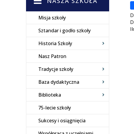
NASZA SZKOŁA
D
Misja szkoły
D
I
Sztandar i godło szkoły
Historia Szkoły
Nasz Patron
Tradycje szkoły
Baza dydaktyczna
Biblioteka
75-lecie szkoły
Sukcesy i osiągnięcia
Współpraca z uczelniami