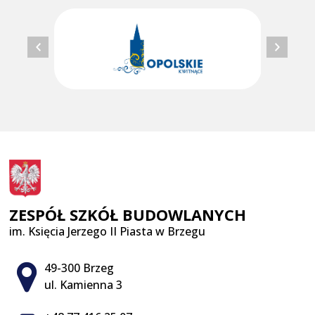
ZESPÓŁ SZKÓŁ BUDOWLANYCH
im. Księcia Jerzego II Piasta w Brzegu
Adres pocztowy:
49-300 Brzeg
ul. Kamienna 3