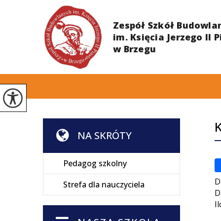
NA SKRÓTY
Pedagog szkolny
D
Strefa dla nauczyciela
D
I