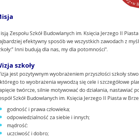
isja
isją Zespołu Szkół Budowlanych im. Księcia Jerzego II Piasta
ajbardziej efektywny sposób we wszystkich zawodach z myślą
zkoły:” Inni budują dla nas, my dla potomności".
izja szkoły
izja jest pozytywnym wyobrażeniem przyszłości szkoły stw
 którego to wyobrażenia wywodzą się cele i szczegółowe plan
apięcie twórcze, silnie motywować do działania, nastawiać p
espół Szkół Budowlanych im. Księcia Jerzego II Piasta w Brz
godność i prawa człowieka;
odpowiedzialność za siebie i innych;
mądrość:
uczciwość i dobro;