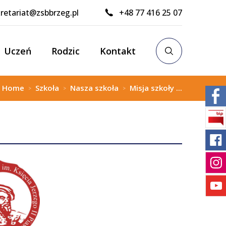
retariat@zsbbrzeg.pl
+48 77 416 25 07
Uczeń
Rodzic
Kontakt
:
Home
Szkoła
Nasza szkoła
Misja szkoły ...
>
>
>