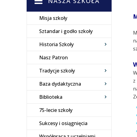
NASZA SZKOŁA
M
Misja szkoły
Sztandar i godło szkoły
M
n
Historia Szkoły
s
Nasz Patron
W
Tradycje szkoły
W
z
Baza dydaktyczna
n
Z
Biblioteka
75-lecie szkoły
Sukcesy i osiągnięcia
Współpraca z uczelniami