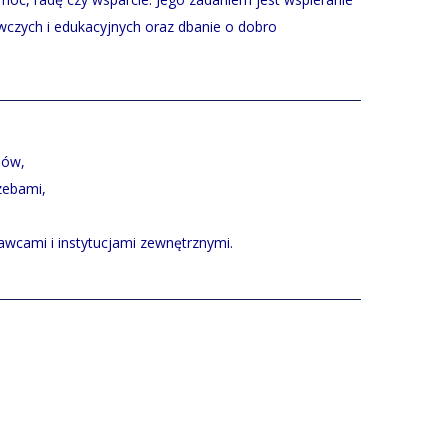
czych i edukacyjnych oraz dbanie o dobro
mów,
zebami,
wcami i instytucjami zewnętrznymi.