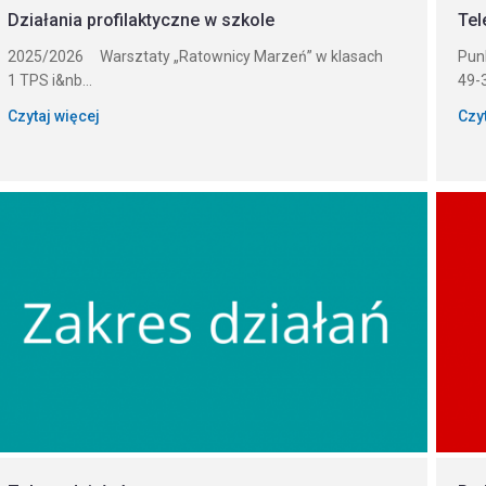
Działania profilaktyczne w szkole
Tel
2025/2026 Warsztaty „Ratownicy Marzeń” w klasach
Pun
1 TPS i&nb...
49-3
Czytaj więcej
Czy