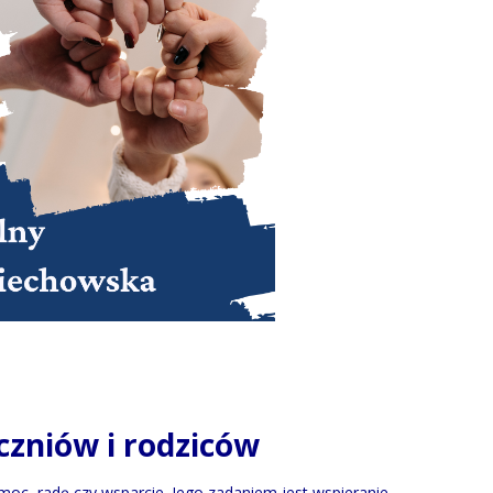
czniów i rodziców
oc, radę czy wsparcie. Jego zadaniem jest wspieranie