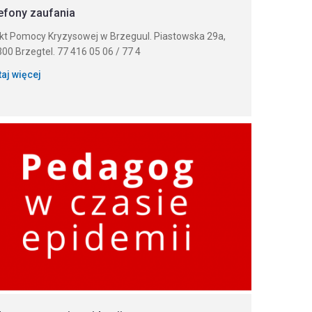
efony zaufania
kt Pomocy Kryzysowej w Brzeguul. Piastowska 29a,
00 Brzegtel. 77 416 05 06 / 77 4
taj więcej