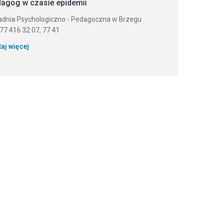
agog w czasie epidemii
adnia Psychologiczno - Pedagoczna w Brzegu
: 77 416 32 07, 77 41
taj więcej