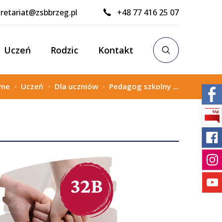
retariat@zsbbrzeg.pl
+48 77 416 25 07
Uczeń
Rodzic
Kontakt
me
Uczeń
Dla uczniów
Pedagog szkolny ...
>
>
>