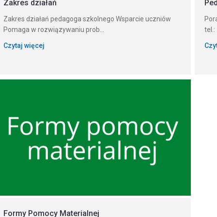
Zakres działań
Ped
Zakres działań pedagoga szkolnego Wsparcie uczniów
Por
Pomaga w rozwiązywaniu prob...
tel.
Czytaj więcej
Czy
Formy Pomocy Materialnej