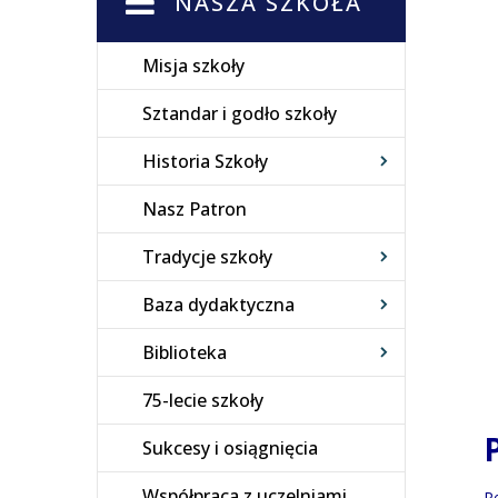
NASZA SZKOŁA
Misja szkoły
Sztandar i godło szkoły
Historia Szkoły
Nasz Patron
Tradycje szkoły
Baza dydaktyczna
Biblioteka
75-lecie szkoły
Sukcesy i osiągnięcia
Współpraca z uczelniami
P