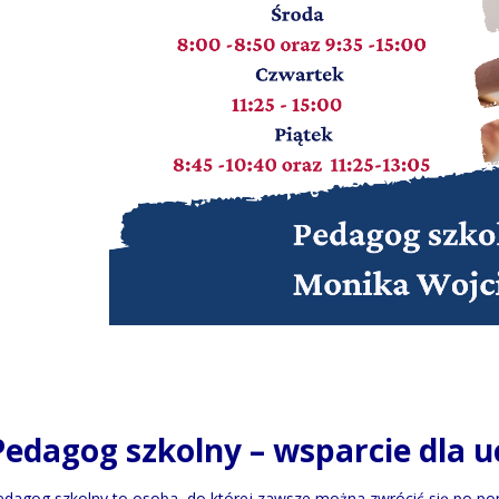
Pedagog szkolny – wsparcie dla u
edagog szkolny to osoba, do której zawsze można zwrócić się po pom