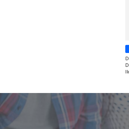
D
D
I