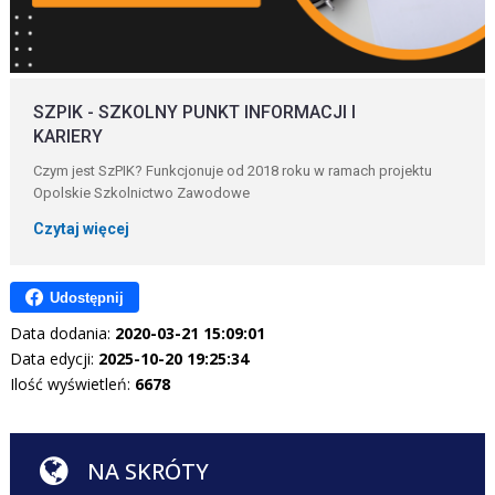
SZPIK - SZKOLNY PUNKT INFORMACJI I
KARIERY
Czym jest SzPIK? Funkcjonuje od 2018 roku w ramach projektu
Opolskie Szkolnictwo Zawodowe
Czytaj więcej
Udostępnij
Data dodania:
2020-03-21 15:09:01
Data edycji:
2025-10-20 19:25:34
Ilość wyświetleń:
6678
NA SKRÓTY