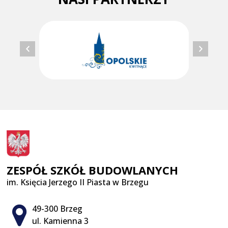
ZESPÓŁ SZKÓŁ BUDOWLANYCH
im. Księcia Jerzego II Piasta w Brzegu
Adres pocztowy:
49-300 Brzeg
ul. Kamienna 3