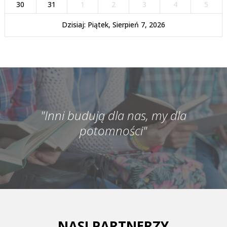
30
31
1
2
3
4
5
Dzisiaj: Piątek, Sierpień 7, 2026
"Inni budują dla nas, my dla
potomności"
NASI PARTNERZY