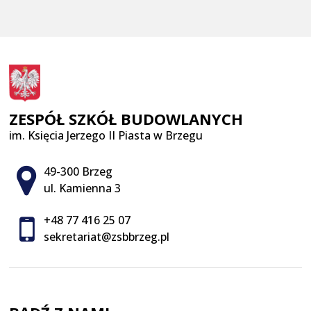
ZESPÓŁ SZKÓŁ BUDOWLANYCH
im. Księcia Jerzego II Piasta w Brzegu
Adres pocztowy:
49-300 Brzeg
ul. Kamienna 3
+48 77 416 25 07
sekretariat@zsbbrzeg.pl