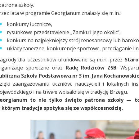
 patrona szkoły.
rzez lata w programie Georgianum znalazły się m.in.:
konkursy łucznicze,
rysunkowe przedstawienie „Zamku i jego okolic”,
konkurs na najpiękniejszy strój renesansowy lub baroko
układy taneczne, konkurencje sportowe, przeciąganie li
agrody dla uczestników ufundowane są m.in. przez
Staro
rganizacje społeczne oraz
Radę Rodziców ZSB
. Wsparc
ubliczna Szkoła Podstawowa nr 3 im. Jana Kochanowski
zięki zaangażowaniu uczniów, nauczycieli i lokalnych in
ojewódzkiego i na trwałe wpisało się w tradycję Brzegu.
eorgianum to nie tylko święto patrona szkoły — to 
 którym tradycja spotyka się ze współczesnością.