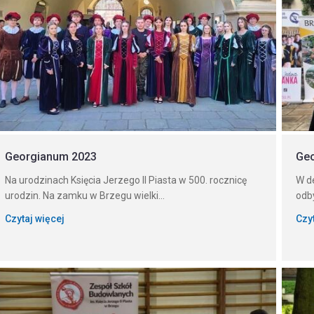
Georgianum 2023
Ge
Na urodzinach Księcia Jerzego II Piasta w 500. rocznicę
W d
urodzin. Na zamku w Brzegu wielki...
odby
Czytaj więcej
Czy