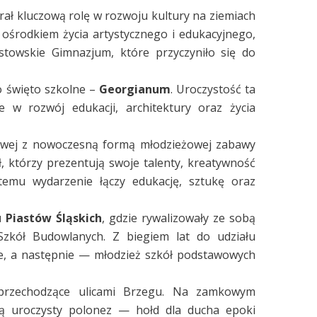
grał kluczową rolę w rozwoju kultury na ziemiach
m ośrodkiem życia artystycznego i edukacyjnego,
stowskie Gimnazjum, które przyczyniło się do
 święto szkolne –
Georgianum
. Uroczystość ta
 w rozwój edukacji, architektury oraz życia
sowej z nowoczesną formą młodzieżowej zabawy
ół, którzy prezentują swoje talenty, kreatywność
temu wydarzenie łączy edukację, sztukę oraz
 Piastów Śląskich
, gdzie rywalizowały ze sobą
zkół Budowlanych. Z biegiem lat do udziału
e, a następnie — młodzież szkół podstawowych
 przechodzące ulicami Brzegu. Na zamkowym
ją uroczysty polonez — hołd dla ducha epoki