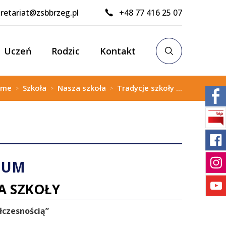
retariat@zsbbrzeg.pl
+48 77 416 25 07
Uczeń
Rodzic
Kontakt
ome
Szkoła
Nasza szkoła
Tradycje szkoły ...
>
>
>
NUM
A SZKOŁY
łczesnością”