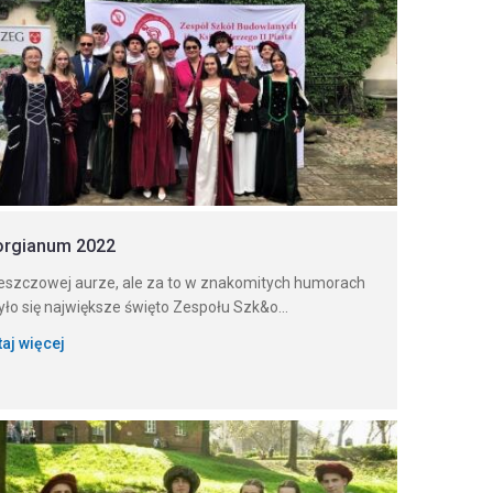
orgianum 2022
eszczowej aurze, ale za to w znakomitych humorach
ło się największe święto Zespołu Szk&o...
taj więcej