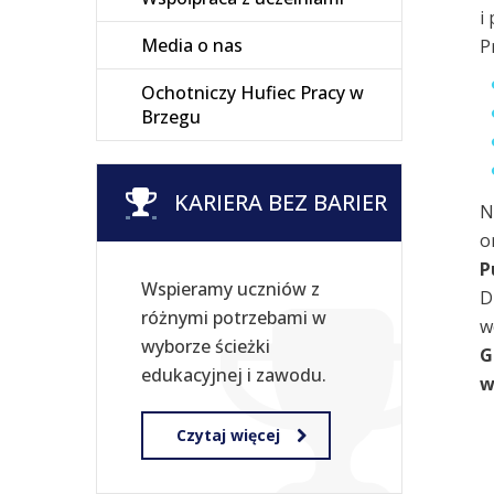
i
Media o nas
P
Ochotniczy Hufiec Pracy w
Brzegu
KARIERA BEZ BARIER
N
o
P
Wspieramy uczniów z
D
różnymi potrzebami w
w
wyborze ścieżki
G
edukacyjnej i zawodu.
w
Czytaj więcej