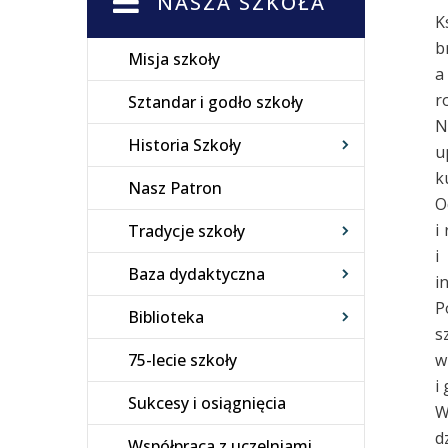
NASZA SZKOŁA
K
b
Misja szkoły
a
r
Sztandar i godło szkoły
N
Historia Szkoły
u
k
Nasz Patron
O
i
Tradycje szkoły
i
Baza dydaktyczna
i
P
Biblioteka
s
75-lecie szkoły
w
i
Sukcesy i osiągnięcia
W
d
Współpraca z uczelniami