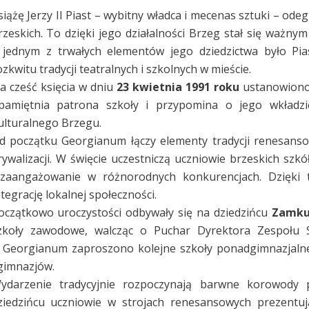
siążę Jerzy II Piast – wybitny władca i mecenas sztuki – ode
rzeskich. To dzięki jego działalności Brzeg stał się ważny
 jednym z trwałych elementów jego dziedzictwa było Pia
ozkwitu tradycji teatralnych i szkolnych w mieście.
a cześć księcia w dniu
23 kwietnia 1991 roku
ustanowiono
pamiętnia patrona szkoły i przypomina o jego wkładzie
ulturalnego Brzegu.
d początku Georgianum łączy elementy tradycji renesan
 rywalizacji. W święcie uczestniczą uczniowie brzeskich szk
 zaangażowanie w różnorodnych konkurencjach. Dzięki 
ntegrację lokalnej społeczności.
oczątkowo uroczystości odbywały się na dziedzińcu
Zamku
zkoły zawodowe, walcząc o Puchar Dyrektora Zespołu S
 Georgianum zaproszono kolejne szkoły ponadgimnazjaln
 gimnazjów.
ydarzenie tradycyjnie rozpoczynają barwne korowody
ziedzińcu uczniowie w strojach renesansowych prezentu