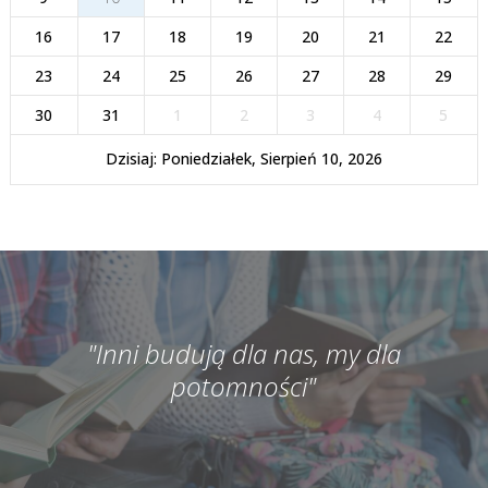
16
17
18
19
20
21
22
23
24
25
26
27
28
29
30
31
1
2
3
4
5
Dzisiaj: Poniedziałek, Sierpień 10, 2026
"Inni budują dla nas, my dla
potomności"