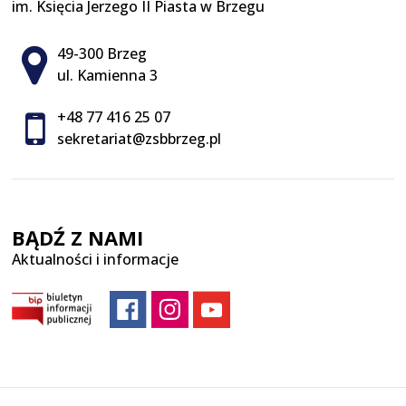
im. Księcia Jerzego II Piasta w Brzegu
Adres pocztowy:
49-300 Brzeg
ul. Kamienna 3
+48 77 416 25 07
sekretariat@zsbbrzeg.pl
BĄDŹ Z NAMI
Aktualności i informacje