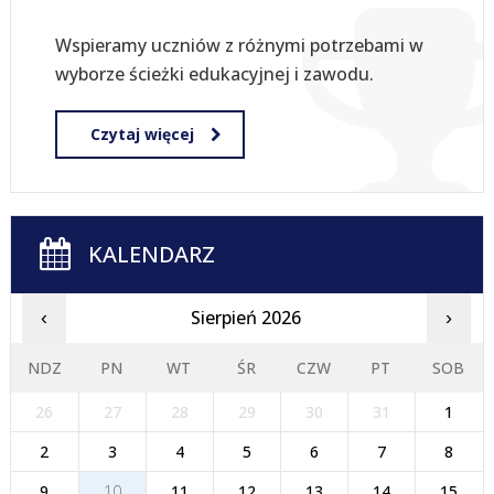
Wspieramy uczniów z różnymi potrzebami w
wyborze ścieżki edukacyjnej i zawodu.
Czytaj więcej
KALENDARZ
Sierpień 2026
‹
›
NDZ
PN
WT
ŚR
CZW
PT
SOB
26
27
28
29
30
31
1
2
3
4
5
6
7
8
9
10
11
12
13
14
15