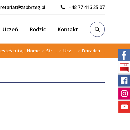
retariat@zsbbrzeg.pl
+48 77 416 25 07
Uczeń
Rodzic
Kontakt
Jesteś tutaj:
Home
Str ...
Ucz ...
Doradca ...
>
>
>