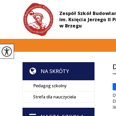
NA SKRÓTY
Pedagog szkolny
D
Strefa dla nauczyciela
D
I