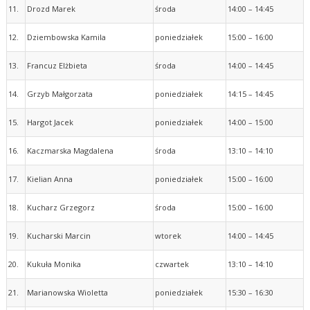
11.
Drozd Marek
środa
14:00 – 14:45
12.
Dziembowska Kamila
poniedziałek
15:00 – 16:00
13.
Francuz Elżbieta
środa
14:00 – 14:45
14.
Grzyb Małgorzata
poniedziałek
14:15 – 14:45
15.
Hargot Jacek
poniedziałek
14:00 – 15:00
16.
Kaczmarska Magdalena
środa
13:10 – 14:10
17.
Kielian Anna
poniedziałek
15:00 – 16:00
18.
Kucharz Grzegorz
środa
15:00 – 16:00
19.
Kucharski Marcin
wtorek
14:00 – 14:45
20.
Kukuła Monika
czwartek
13:10 – 14:10
21.
Marianowska Wioletta
poniedziałek
15:30 – 16:30