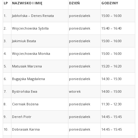
LP
NAZWISKO I IMIĘ
DZIEŃ
GODZINY
1.
Jabłońska – Denes Renata
poniedziałek
15:00 – 16:00
2.
Wojciechowska Sybilla
poniedziałek
15:40 – 16:40
3.
Jakimiuk Beata
poniedziałek
15:00 – 16:00
4.
Wojciechowska Monika
poniedziałek
15:00 – 16:00
5.
Matusiak Marzena
poniedziałek
15:20 – 16:20
6.
Bugajska Magdalena
poniedziałek
14:30 – 15:30
7.
Bystrońska Ewa
wtorek
14:00 – 15:00
8.
Cierniak Bożena
poniedziałek
11:30 – 12:30
9.
Dereń Piotr
poniedziałek
14:45 – 15:45
10.
Dobrasiak Karina
poniedziałek
14:45 – 15:45