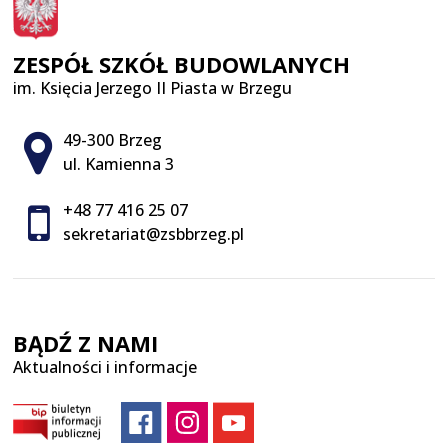
ZESPÓŁ SZKÓŁ BUDOWLANYCH
im. Księcia Jerzego II Piasta w Brzegu
Adres pocztowy:
49-300 Brzeg
ul. Kamienna 3
+48 77 416 25 07
sekretariat@zsbbrzeg.pl
BĄDŹ Z NAMI
Aktualności i informacje