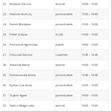
22.
Nowacki Dariusz
wtorek
14:00 – 15:00
23.
Pawlicki Andrzej
poniedziałek
15:45 – 16:45
24.
Panek Wiesława
poniedziałek
15:00 – 16:00
25.
Pekar Justyna
środa
14:00 – 15:00
26.
Pietraszek Agnieszka
piątek
14:00 – 15:00
27.
Potoczak Dariusz
czwartek
15:40 – 16:40
28.
Rabenda Marta
wtorek
14:00 – 15:00
29.
Romanowska Aneta
poniedziałek
15:40 – 16:40
30.
Rymarczuk Anna
poniedziałek
14:00 – 15:00
31.
Scąber Agata
poniedziałek
14:00 – 15:00
32.
Stańco Małgorzata
wtorek
14:00 – 15:00