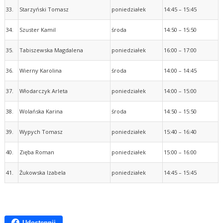
33.
Starzyński Tomasz
poniedziałek
14:45 – 15:45
34.
Szuster Kamil
środa
14:50 – 15:50
35.
Tabiszewska Magdalena
poniedziałek
16:00 – 17:00
36.
Wierny Karolina
środa
14:00 – 14:45
37.
Włodarczyk Arleta
poniedziałek
14:00 – 15:00
38.
Wolańska Karina
środa
14:50 – 15:50
39.
Wypych Tomasz
poniedziałek
15:40 – 16:40
40.
Zięba Roman
poniedziałek
15:00 – 16:00
41.
Żukowska Izabela
poniedziałek
14:45 – 15:45
Udostępnij