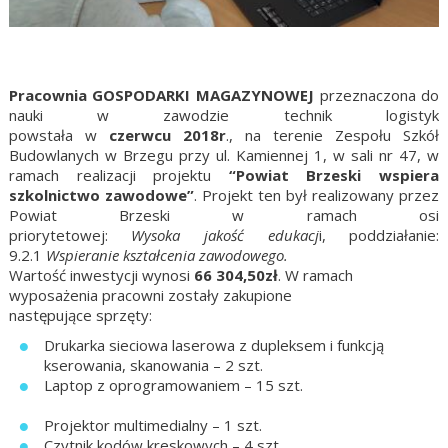
Pracownia GOSPODARKI MAGAZYNOWEJ
przeznaczona do
nauki w zawodzie technik logistyk
powstała
w
czerwc
u
2018r
.
,
na terenie Zespołu Szkół
Budowla
n
ych w Brzegu przy ul. Kamiennej 1
,
w sali nr 47,
w
ramach realizacji projektu
“Powiat Brzeski wspiera
szkolnictwo zawodowe”
.
Projekt ten był realizowany przez
Powiat Brzeski w ramach osi
priorytetowej:
Wysoka
j
akość
e
dukacj
i, poddziałanie
:
9.2.1
Wspieranie kształcenia zawodowego
.
Wartość inwestycji wynosi
66 304,50zł
. W ramach
wyposażenia pracowni zostały zakupione
następujące
sprzęty:
Drukarka sieciowa laserowa z dupleksem i funkcją
kserowania, skanowania
– 2 szt.
Laptop z oprogramowaniem – 15 szt.
Projektor multimedialny – 1 szt.
Czytnik kodów kreskowych – 4 szt.