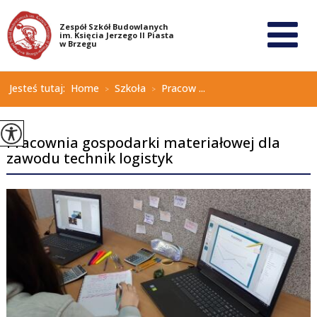
Jesteś tutaj:
Home
Szkoła
Pracow ...
>
>
Pracownia gospodarki materiałowej dla
zawodu technik logistyk