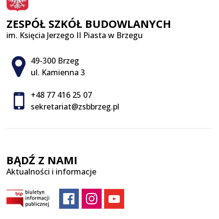
ZESPÓŁ SZKÓŁ BUDOWLANYCH
im. Księcia Jerzego II Piasta w Brzegu
Adres pocztowy:
49-300 Brzeg
ul. Kamienna 3
+48 77 416 25 07
sekretariat@zsbbrzeg.pl
BĄDŹ Z NAMI
Aktualności i informacje