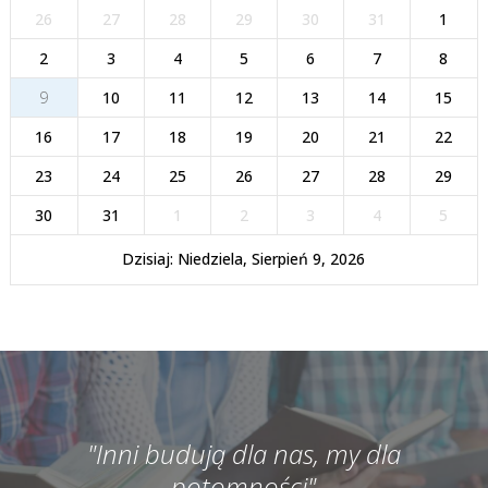
26
27
28
29
30
31
1
2
3
4
5
6
7
8
9
10
11
12
13
14
15
16
17
18
19
20
21
22
23
24
25
26
27
28
29
30
31
1
2
3
4
5
Dzisiaj: Niedziela, Sierpień 9, 2026
"Inni budują dla nas, my dla
potomności"