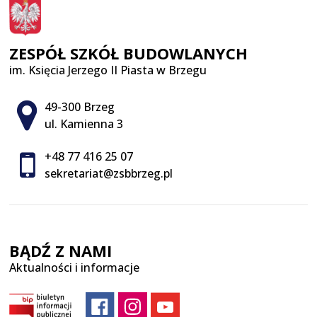
ZESPÓŁ SZKÓŁ BUDOWLANYCH
im. Księcia Jerzego II Piasta w Brzegu
Adres pocztowy:
49-300 Brzeg
ul. Kamienna 3
+48 77 416 25 07
sekretariat@zsbbrzeg.pl
BĄDŹ Z NAMI
Aktualności i informacje