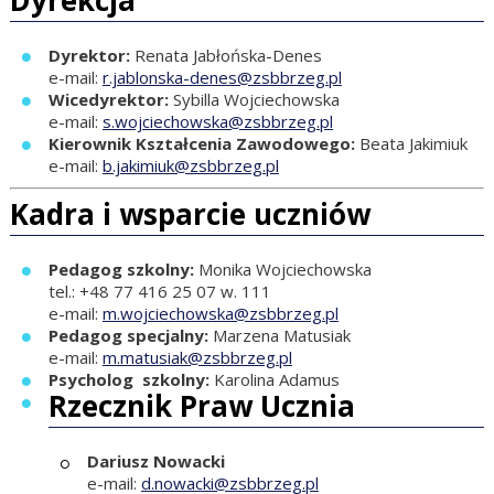
Dyrekcja
Dyrektor:
Renata Jabłońska-Denes
e-mail:
r.jablonska-denes@zsbbrzeg.pl
Wicedyrektor:
Sybilla Wojciechowska
e-mail:
s.wojciechowska@zsbbrzeg.pl
Kierownik Kształcenia Zawodowego:
Beata Jakimiuk
e-mail:
b.jakimiuk@zsbbrzeg.pl
Kadra i wsparcie uczniów
Pedagog szkolny:
Monika Wojciechowska
tel.: +48 77 416 25 07 w. 111
e-mail:
m.wojciechowska@zsbbrzeg.pl
Pedagog specjalny:
Marzena Matusiak
e-mail:
m.matusiak@zsbbrzeg.pl
Psycholog szkolny:
Karolina Adamus
Rzecznik Praw Ucznia
Dariusz Nowacki
e-mail:
d.nowacki@zsbbrzeg.pl