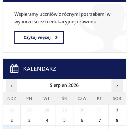
Wspieramy uczniów z różnymi potrzebami w
wyborze ścieżki edukacyjnej i zawodu.
Czytaj więcej
KALENDARZ
Sierpień 2026
‹
›
NDZ
PN
WT
ŚR
CZW
PT
SOB
26
27
28
29
30
31
1
2
3
4
5
6
7
8