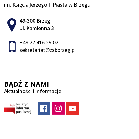
im. Księcia Jerzego II Piasta w Brzegu
Adres pocztowy:
49-300 Brzeg
ul. Kamienna 3
+48 77 416 25 07
sekretariat@zsbbrzeg.pl
BĄDŹ Z NAMI
Aktualności i informacje