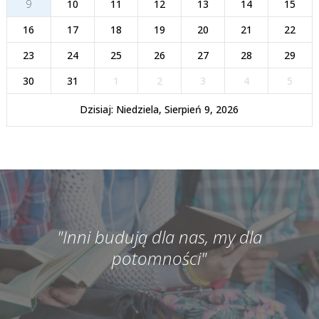
9
10
11
12
13
14
15
16
17
18
19
20
21
22
23
24
25
26
27
28
29
30
31
1
2
3
4
5
Dzisiaj: Niedziela, Sierpień 9, 2026
"Inni budują dla nas, my dla
potomności"