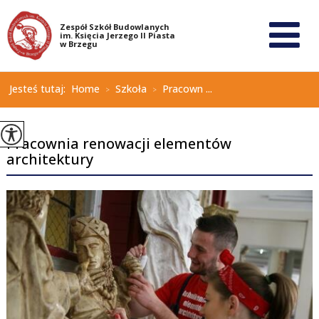
Jesteś tutaj:
Home
Szkoła
Pracown ...
>
>
Pracownia renowacji elementów
architektury