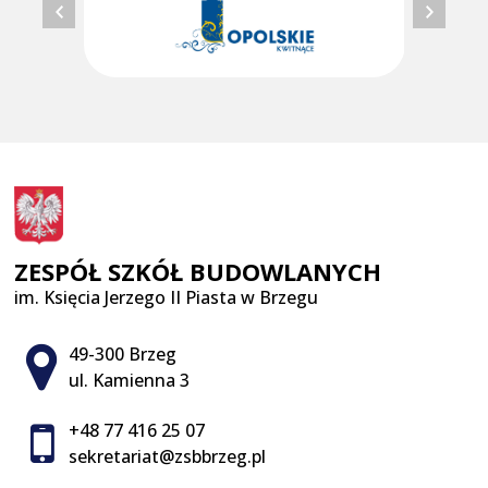
ZESPÓŁ SZKÓŁ BUDOWLANYCH
im. Księcia Jerzego II Piasta w Brzegu
Adres pocztowy:
49-300 Brzeg
ul. Kamienna 3
+48 77 416 25 07
sekretariat@zsbbrzeg.pl