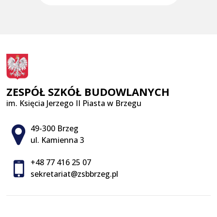
ZESPÓŁ SZKÓŁ BUDOWLANYCH
im. Księcia Jerzego II Piasta w Brzegu
Adres pocztowy:
49-300 Brzeg
ul. Kamienna 3
+48 77 416 25 07
sekretariat@zsbbrzeg.pl