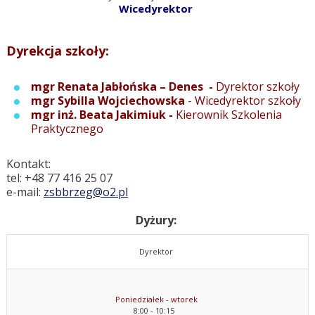
Wicedyrektor
Dyrekcja szkoły:
mgr Renata Jabłońska – Denes -
Dyrektor szkoły
mgr Sybilla Wojciechowska
-
Wicedyrektor szkoły
mgr inż. Beata Jakimiuk
-
Kierownik Szkolenia
Praktycznego
Kontakt:
tel: +48 77 416 25 07
e-mail:
zsbbrzeg@o2.pl
Dyżury:
Dyrektor
Poniedziałek - wtorek
8:00 - 10:15