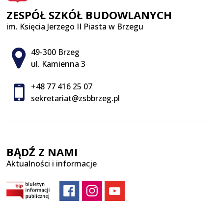
ZESPÓŁ SZKÓŁ BUDOWLANYCH
im. Księcia Jerzego II Piasta w Brzegu
Adres pocztowy:
49-300 Brzeg
ul. Kamienna 3
+48 77 416 25 07
sekretariat@zsbbrzeg.pl
BĄDŹ Z NAMI
Aktualności i informacje