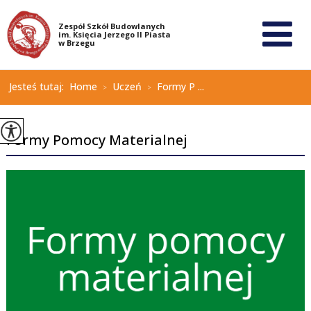
Jesteś tutaj:
Home
Uczeń
Formy P ...
>
>
Formy Pomocy Materialnej