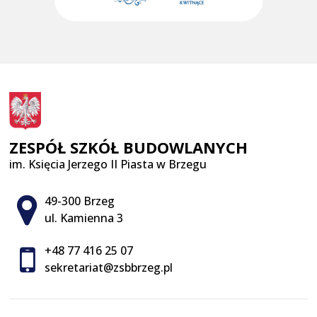
ZESPÓŁ SZKÓŁ BUDOWLANYCH
im. Księcia Jerzego II Piasta w Brzegu
Adres pocztowy:
49-300 Brzeg
ul. Kamienna 3
+48 77 416 25 07
sekretariat@zsbbrzeg.pl