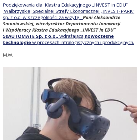
Podziękowania dla Klastra Edukacyjnego „INVEST in EDU”
Wałbrzyskiej Specjalnej Strefy Ekonomicznej „INVEST-PARK”
sp. z o.o. w szczególności za wizytę
Pani Aleksandrze
Smoniowskiej, wicedyrektor Departamentu Innowacji
i Współpracy Klastra Edukacyjnego „INVEST in EDU”
5sAUTOMATE Sp. z o.o.,
wdrażającą
nowoczesne
technologie
w procesach intralogistycznych i produkcyjnych.
M.W.