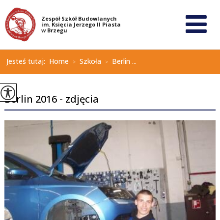
Jesteś tutaj:
Home
Szkoła
Berlin ...
>
>
Berlin 2016 - zdjęcia