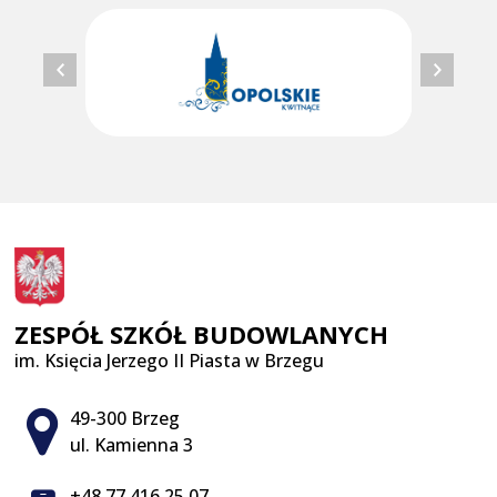
ZESPÓŁ SZKÓŁ BUDOWLANYCH
im. Księcia Jerzego II Piasta w Brzegu
Adres pocztowy:
49-300 Brzeg
ul. Kamienna 3
+48 77 416 25 07