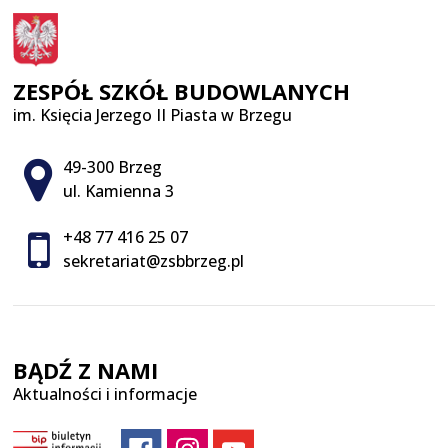
ZESPÓŁ SZKÓŁ BUDOWLANYCH
im. Księcia Jerzego II Piasta w Brzegu
Adres pocztowy:
49-300 Brzeg
ul. Kamienna 3
+48 77 416 25 07
sekretariat@zsbbrzeg.pl
BĄDŹ Z NAMI
Aktualności i informacje