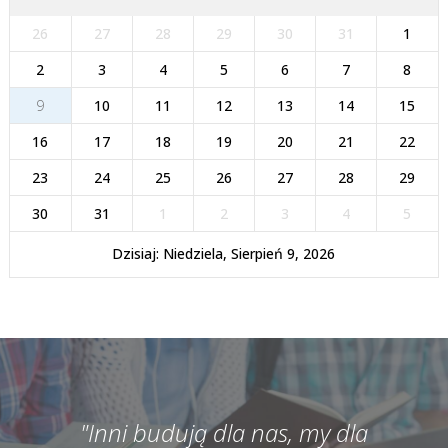
26
27
28
29
30
31
1
2
3
4
5
6
7
8
9
10
11
12
13
14
15
16
17
18
19
20
21
22
23
24
25
26
27
28
29
30
31
1
2
3
4
5
Dzisiaj: Niedziela, Sierpień 9, 2026
"Inni budują dla nas, my dla