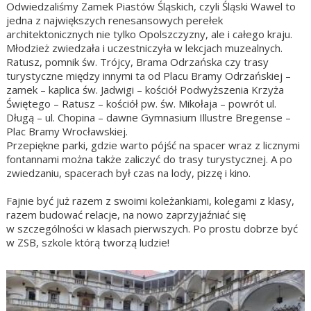
Odwiedzaliśmy Zamek Piastów Śląskich, czyli Śląski Wawel to
jedna z największych renesansowych perełek
architektonicznych nie tylko Opolszczyzny, ale i całego kraju.
Młodzież zwiedzała i uczestniczyła w lekcjach muzealnych.
Ratusz, pomnik św. Trójcy, Brama Odrzańska czy trasy
turystyczne między innymi ta od Placu Bramy Odrzańskiej –
zamek – kaplica św. Jadwigi – kościół Podwyższenia Krzyża
Świętego – Ratusz – kościół pw. św. Mikołaja – powrót ul.
Długą – ul. Chopina – dawne Gymnasium Illustre Bregense –
Plac Bramy Wrocławskiej.
Przepiękne parki, gdzie warto pójść na spacer wraz z licznymi
fontannami można także zaliczyć do trasy turystycznej. A po
zwiedzaniu, spacerach był czas na lody, pizzę i kino.
Fajnie być już razem z swoimi koleżankiami, kolegami z klasy,
razem budować relacje, na nowo zaprzyjaźniać się
w szczególności w klasach pierwszych. Po prostu dobrze być
w ZSB, szkole którą tworzą ludzie!