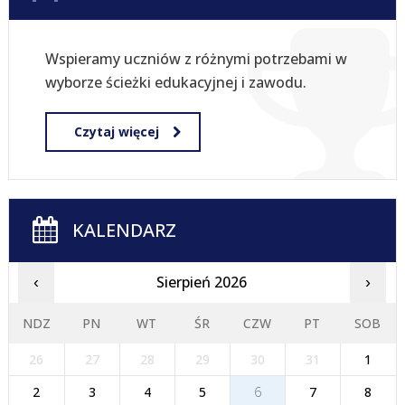
Wspieramy uczniów z różnymi potrzebami w
wyborze ścieżki edukacyjnej i zawodu.
Czytaj więcej
KALENDARZ
Sierpień 2026
‹
›
NDZ
PN
WT
ŚR
CZW
PT
SOB
26
27
28
29
30
31
1
2
3
4
5
6
7
8