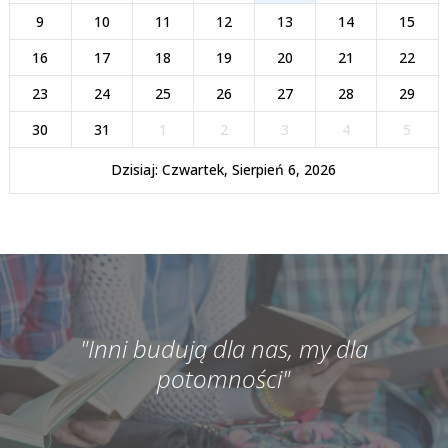
9
10
11
12
13
14
15
16
17
18
19
20
21
22
23
24
25
26
27
28
29
30
31
1
2
3
4
5
Dzisiaj: Czwartek, Sierpień 6, 2026
"Inni budują dla nas, my dla
potomności"