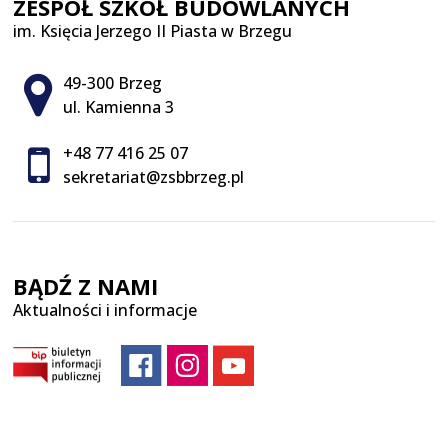
ZESPÓŁ SZKÓŁ BUDOWLANYCH
im. Księcia Jerzego II Piasta w Brzegu
Adres pocztowy:
49-300 Brzeg
ul. Kamienna 3
+48 77 416 25 07
sekretariat@zsbbrzeg.pl
BĄDŹ Z NAMI
Aktualności i informacje