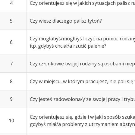
4
Czy orientujesz się w jakich sytuacjach palisz n
5
Czy wiesz dlaczego palisz tytoń?
Czy mogłabyś/mógłbyś liczyć na pomoc rodziny,
6
itp. gdybyś chciał/a rzucić palenie?
7
Czy członkowie twojej rodziny są osobami niep
8
Czy w miejscu, w którym pracujesz, nie pali się
9
Czy jesteś zadowolona/y ze swojej pracy i trybu
Czy orientujesz się, gdzie i w jaki sposób szu
10
gdybyś miał/a problemy z utrzymaniem abstyn