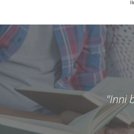
I
"Inni