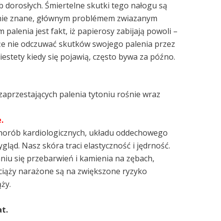
 dorosłych. Śmiertelne skutki tego nałogu są
ie znane, głównym problémem zwiazanym
 palenia jest fakt, iż papierosy zabijają powoli –
e nie odczuwać skutków swojego palenia przez
Niestety kiedy się pojawią, często bywa za późno.
zaprzestających palenia tytoniu rośnie wraz
.
chorób kardiologicznych, układu oddechowego
gląd. Nasz skóra traci elastyczność i jędrność.
iu się przebarwień i kamienia na zębach,
 ciąży narażone są na zwiększone ryzyko
ży.
t.