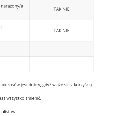
z narażony/a
TAK NIE
ić
TAK NIE
pierosów jest dobry, gdyż wiąże się z korzyścią
żesz wszystko zmienić.
jalistów.