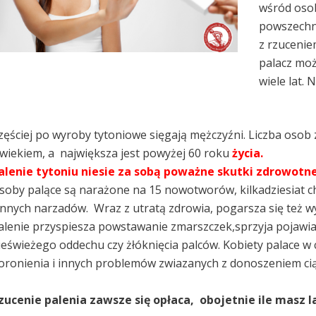
wśród osob
powszechn
z rzuceniem
palacz moż
wiele lat. 
zęściej po wyroby tytoniowe sięgają mężczyźni. Liczba osob 
 wiekiem, a największa jest powyżej 60 roku
życia.
alenie tytoniu niesie za sobą poważne skutki zdrowotne
soby palące są narażone na 15 nowotworów, kilkadziesiat 
 innych narzadów. Wraz z utratą zdrowia, pogarsza się też wy
alenie przyspiesza powstawanie zmarszczek,sprzyja pojawian
ieświeżego oddechu czy żłóknięcia palców. Kobiety palace w
oronienia i innych problemów zwiazanych z donoszeniem cią
zucenie palenia zawsze się opłaca, obojetnie ile masz la