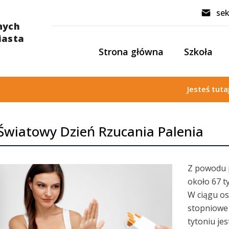
sek
Strona główna
Szkoła
Jesteś tuta
wiatowy Dzień Rzucania Palenia
Z powodu p
około 67 t
W ciągu os
stopniowe 
tytoniu je