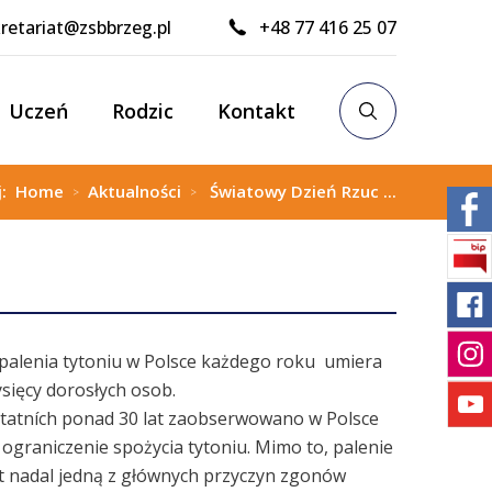
retariat@zsbbrzeg.pl
+48 77 416 25 07
Uczeń
Rodzic
Kontakt
j:
Home
Aktualności
Światowy Dzień Rzuc ...
>
>
alenia tytoniu w Polsce każdego roku umiera
ysięcy dorosłych osob.
tatních ponad 30 lat zaobserwowano w Polsce
ograniczenie spożycia tytoniu. Mimo to, palenie
st nadal jedną z głównych przyczyn zgonów