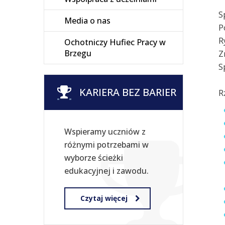
S
Media o nas
P
R
Ochotniczy Hufiec Pracy w
Brzegu
Z
S
KARIERA BEZ BARIER
R
Wspieramy uczniów z
różnymi potrzebami w
wyborze ścieżki
edukacyjnej i zawodu.
Czytaj więcej