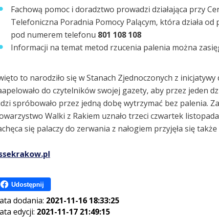
Fachową pomoc i doradztwo prowadzi działająca przy C
Telefoniczna Poradnia Pomocy Palącym, która działa od 
pod numerem telefonu
801 108 108
Informacji na temat metod rzucenia palenia można zasi
więto to narodziło się w Stanach Zjednoczonych z inicjatywy
aapelowało do czytelników swojej gazety, aby przez jeden dzi
udzi spróbowało przez jedną dobę wytrzymać bez palenia. 
owarzystwo Walki z Rakiem uznało trzeci czwartek listopada 
achęca się palaczy do zerwania z nałogiem przyjęła się także 
ssekrakow.pl
Udostępnij
ata dodania:
2021-11-16 18:33:25
ata edycji:
2021-11-17 21:49:15