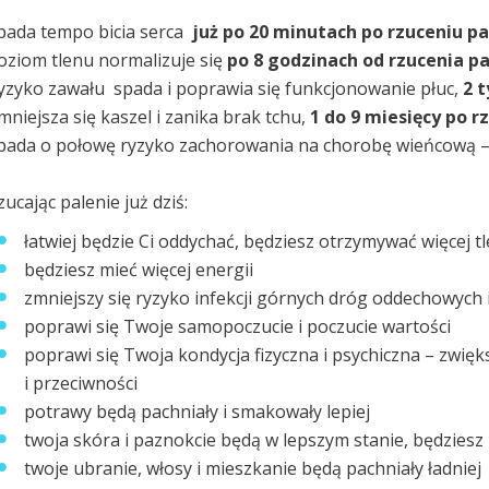
pada tempo bicia serca
już po 20 minutach po rzuceniu pa
oziom tlenu normalizuje się
po 8 godzinach od rzucenia pa
yzyko zawału spada i poprawia się funkcjonowanie płuc,
2 t
mniejsza się kaszel i zanika brak tchu,
1 do 9 miesięcy po r
pada o połowę ryzyko zachorowania na chorobę wieńcową 
zucając palenie już dziś:
łatwiej będzie Ci oddychać, będziesz otrzymywać więcej t
będziesz mieć więcej energii
zmniejszy się ryzyko infekcji górnych dróg oddechowych i
poprawi się Twoje samopoczucie i poczucie wartości
poprawi się Twoja kondycja fizyczna i psychiczna – zwięk
i przeciwności
potrawy będą pachniały i smakowały lepiej
twoja skóra i paznokcie będą w lepszym stanie, będziesz
twoje ubranie, włosy i mieszkanie będą pachniały ładniej