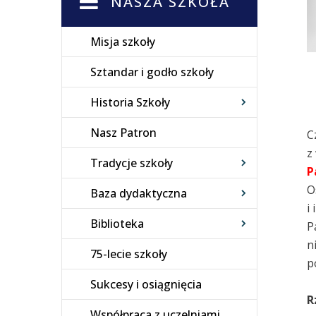
NASZA SZKOŁA
Misja szkoły
Sztandar i godło szkoły
Historia Szkoły
Nasz Patron
C
z
Tradycje szkoły
P
O
Baza dydaktyczna
i
Biblioteka
P
n
75-lecie szkoły
p
Sukcesy i osiągnięcia
R
Współpraca z uczelniami