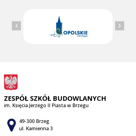
ZESPÓŁ SZKÓŁ BUDOWLANYCH
im. Księcia Jerzego II Piasta w Brzegu
Adres pocztowy:
49-300 Brzeg
ul. Kamienna 3