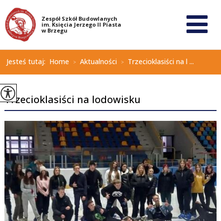
Jesteś tutaj:
Home
Aktualności
Trzecioklasiści na l ...
>
>
Trzecioklasiści na lodowisku