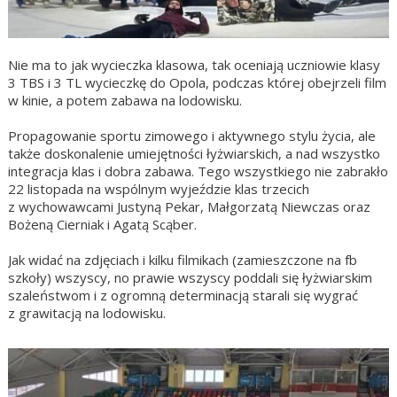
Nie ma to jak wycieczka klasowa, tak oceniają uczniowie klasy
3 TBS i 3 TL wycieczkę do Opola, podczas której obejrzeli film
w kinie, a potem zabawa na lodowisku.
Propagowanie sportu zimowego i aktywnego stylu życia, ale
także doskonalenie umiejętności łyżwiarskich, a nad wszystko
integracja klas i dobra zabawa. Tego wszystkiego nie zabrakło
22 listopada na wspólnym wyjeździe klas trzecich
z wychowawcami Justyną Pekar, Małgorzatą Niewczas oraz
Bożeną Cierniak i Agatą Scąber.
Jak widać na zdjęciach i kilku filmikach (zamieszczone na fb
szkoły) wszyscy, no prawie wszyscy poddali się łyżwiarskim
szaleństwom i z ogromną determinacją starali się wygrać
z grawitacją na lodowisku.