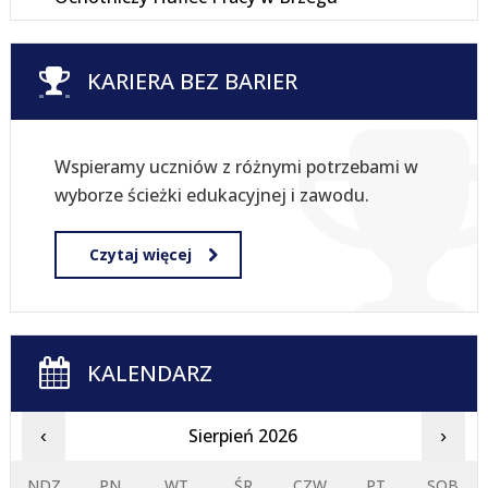
KARIERA BEZ BARIER
Wspieramy uczniów z różnymi potrzebami w
wyborze ścieżki edukacyjnej i zawodu.
Czytaj więcej
KALENDARZ
Sierpień 2026
‹
›
NDZ
PN
WT
ŚR
CZW
PT
SOB