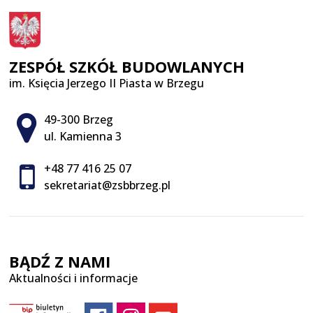
ZESPÓŁ SZKÓŁ BUDOWLANYCH
im. Księcia Jerzego II Piasta w Brzegu
Adres pocztowy:
49-300 Brzeg
ul. Kamienna 3
+48 77 416 25 07
sekretariat@zsbbrzeg.pl
BĄDŹ Z NAMI
Aktualności i informacje