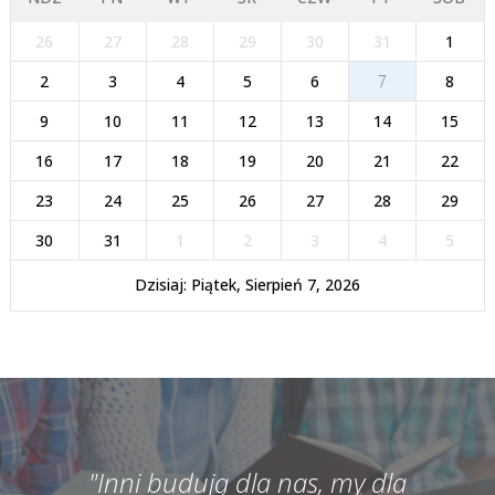
26
27
28
29
30
31
1
2
3
4
5
6
7
8
9
10
11
12
13
14
15
16
17
18
19
20
21
22
23
24
25
26
27
28
29
30
31
1
2
3
4
5
Dzisiaj: Piątek, Sierpień 7, 2026
"Inni budują dla nas, my dla