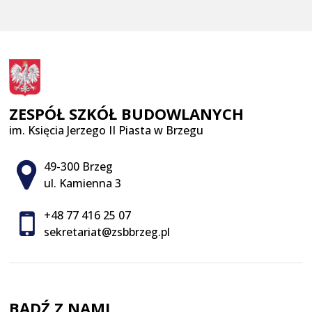
ZESPÓŁ SZKÓŁ BUDOWLANYCH
im. Księcia Jerzego II Piasta w Brzegu
Adres pocztowy:
49-300 Brzeg
ul. Kamienna 3
+48 77 416 25 07
sekretariat@zsbbrzeg.pl
BĄDŹ Z NAMI