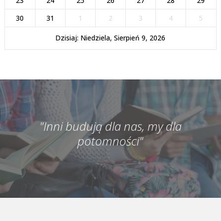
23
24
25
26
27
28
29
30
31
1
2
3
4
5
Dzisiaj: Niedziela, Sierpień 9, 2026
"Inni budują dla nas, my dla
potomności"