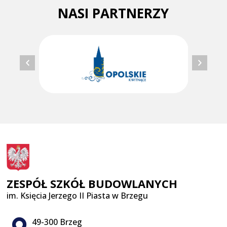
NASI PARTNERZY
ZESPÓŁ SZKÓŁ BUDOWLANYCH
im. Księcia Jerzego II Piasta w Brzegu
Adres pocztowy:
49-300 Brzeg