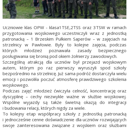
Uczniowie klas OPW - klasa1TSE,2TSS oraz 3TSW w ramach
przygotowania wojskowego uczestniczyli wraz z jednostką
patronacką – 1 Brzeskim Pułkiem Saperów – w zajęciach na
strzelnicy w Pawłowie. Były to kolejne zajęcia, podczas
których młodzież poznawała zasady bezpiecznego
posługiwania się bronią pod okiem żołnierzy zawodowych.
Szczególną atrakcją dla uczniów był przejazd wojskowym
autem, którym po raz pierwszy wyruszyli spod szkoły
bezpośrednio na strzelnicę. Już sama podróż dostarczyła wielu
emocji i pozwoliła poczuć atmosferę prawdziwego szkolenia
wojskowego.
Podczas zajęć młodzież ćwiczyła celność, koncentrację oraz
dyscyplinę – cechy niezwykle ważne w służbie wojskowej.
Wspólne wyjazdy są także świetną okazją do integracji
i budowania relacji, których nigdy za wiele.
To kolejny etap współpracy szkoły z jednostką patronacką
i jednocześnie cenne doświadczenie dla uczniów rozwijających
swoje zainteresowania związane z wojskiem oraz służbami