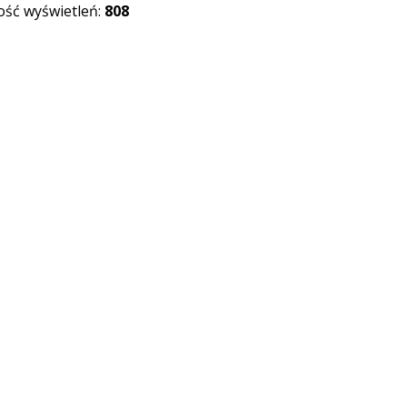
lość wyświetleń:
808